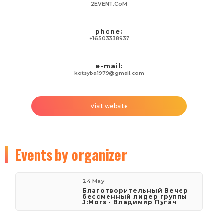
2EVENT.CoM
phone:
+16503338937
e-mail:
kotsyba1979@gmail.com
Visit website
Events
by organizer
24 May
Благотворительный Вечер
бессменный лидер группы
J:Mors - Владимир Пугач