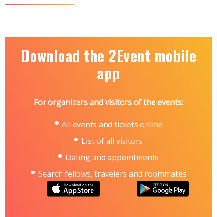
Download the 2Event mobile
app
For organizers and visitors of the events:
All events and tickets online
List of all visitors
Dating and appointments
Search fellows, travelers and roommates