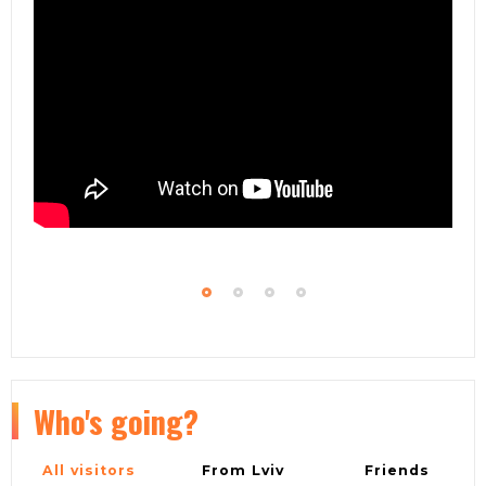
праздник переплетаются.
Who's going?
All visitors
From Lviv
Friends