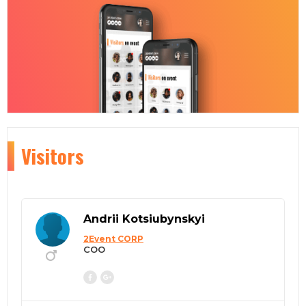
Visitors
Andrii Kotsiubynskyi
2Event CORP
COO