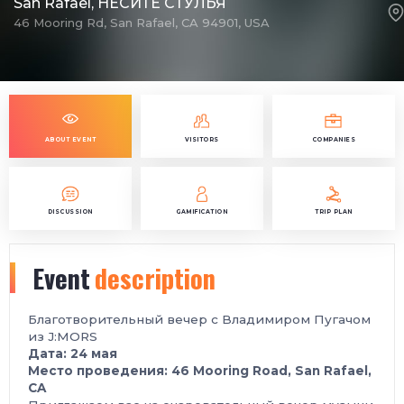
San Rafael, НЕСИТЕ СТУЛЬЯ
46 Mooring Rd, San Rafael, CA 94901, USA
ABOUT EVENT
VISITORS
COMPANIES
DISCUSSION
GAMIFICATION
TRIP PLAN
Event
description
Благотворительный вечер с Владимиром Пугачом
из J:MORS
Дата: 24 мая
Место проведения: 46 Mooring Road, San Rafael,
CA