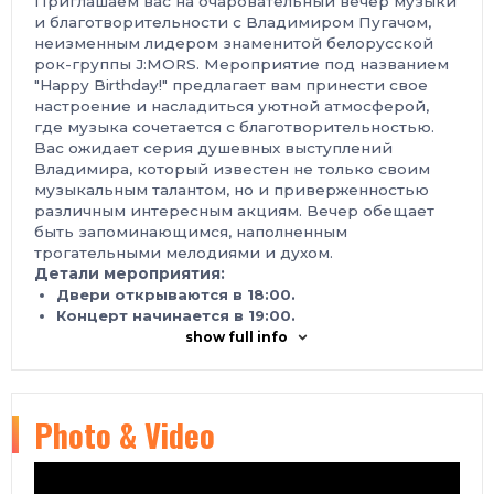
Приглашаем вас на очаровательный вечер музыки
и благотворительности с Владимиром Пугачом,
неизменным лидером знаменитой белорусской
рок-группы J:MORS. Мероприятие под названием
"
Happy Birthday!
" предлагает вам принести свое
настроение и насладиться уютной атмосферой,
где музыка сочетается с благотворительностью.
Вас ожидает серия душевных выступлений
Владимира, который известен не только своим
музыкальным талантом, но и приверженностью
различным интересным акциям. Вечер обещает
быть запоминающимся, наполненным
трогательными мелодиями и духом.
Детали мероприятия:
Двери открываются в 18:00.
Концерт начинается в 19:00.
Гостям рекомендуется принести что то для
show full info
празднования ДНЯ РОЖДЕНИЯ.
Этот благотворительный вечер — прекрасная
Photo & Video
возможность по-новому взглянуть на таланты
Владимира Пугача и одновременно поддержать
хорошее дело.
Не упустите шанс провести вечер, где музыка и