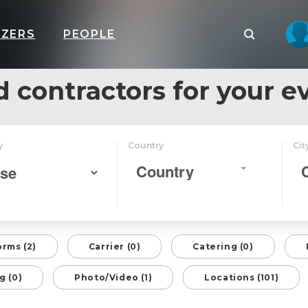
IZERS
PEOPLE
d contractors for your e
y
Country
Cit
Country
orms (2)
Carrier (0)
Catering (0)
g (0)
Photo/Video (1)
Locations (101)