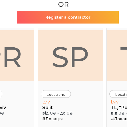
OR
Register a contractor
PR
SP
Locations
Locat
Lviv
Lviv
viv
Split
ТЦ "Р
0₴
від 0₴ - до 0₴
від 0₴ 
#Локація
#Локац