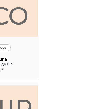
CO
ions
una
- до 0₴
ія
ШР