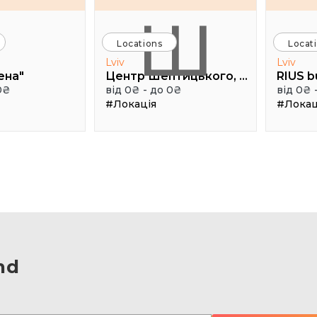
Ш
Locations
Locat
Lviv
Lviv
ена"
Центр Шептицького, 1 поверх, паркова аудиторія
RIUS b
0₴
від 0₴ - до 0₴
від 0₴ 
#Локація
#Локац
nd