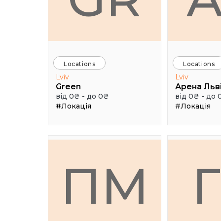
Locations
Locations
Lviv
Lviv
Green
Арена Льв
від 0₴ - до 0₴
від 0₴ - до 
#Локація
#Локація
ПМ