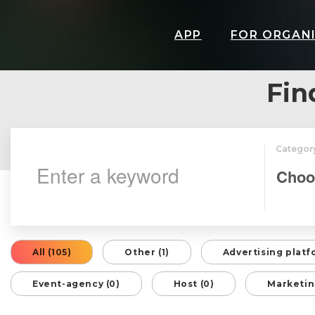
APP
FOR ORGAN
Fin
Categor
All (105)
Other (1)
Advertising platf
Event-agency (0)
Host (0)
Marketin