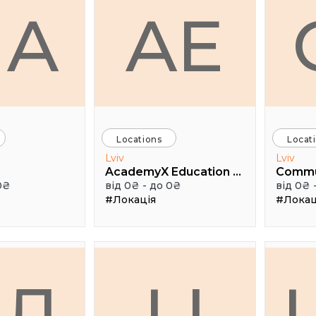
HA
AE
Locations
Locat
Lviv
Lviv
AcademyX Education Hub
Comm
0₴
від 0₴ - до 0₴
від 0₴ 
#Локація
#Локац
АЛ
LI