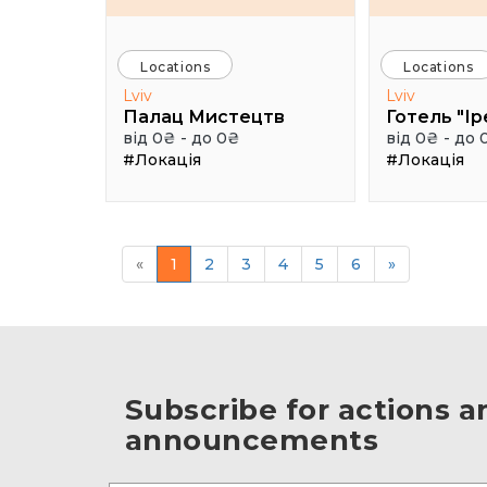
Locations
Locations
Lviv
Lviv
Палац Мистецтв
Готель "Ір
від 0₴ - до 0₴
від 0₴ - до 
#Локація
#Локація
«
1
2
3
4
5
6
»
Subscribe for actions a
announcements