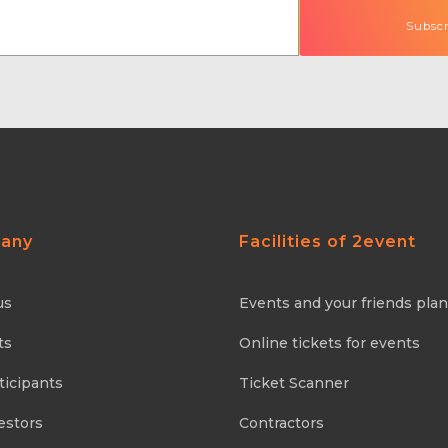
any
Facilities of 2event
us
Events and your friends pla
ts
Online tickets for events
ticipants
Ticket Scanner
estors
Contractors