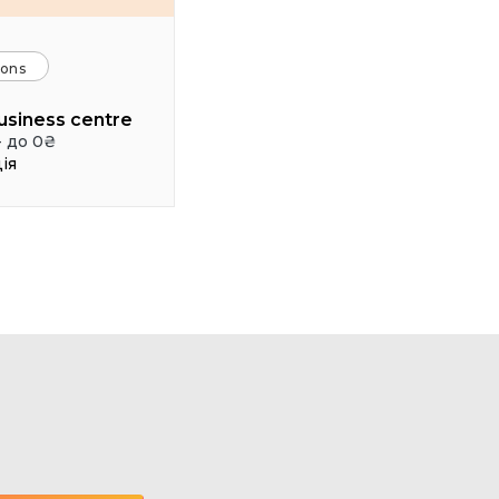
ions
usiness centre
- до 0₴
ія