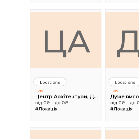
ЦА
Locations
Locations
Lviv
Lviv
Центр Архітектури, Дизайну та Урбаністики Порохова ВЕЖА
від 0₴ - до 0₴
від 0₴ - до 
#Локація
#Локація