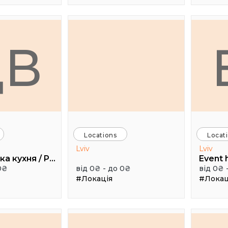
ДВ
Locations
Locat
Lviv
Lviv
Дуже висока кухня / Pretty High Kitchen
0₴
від 0₴ - до 0₴
від 0₴ 
#Локація
#Локац