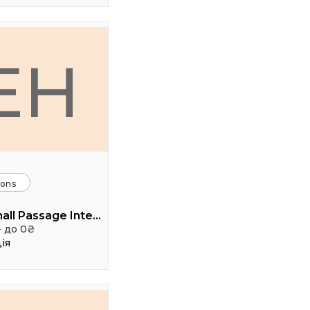
EH
ions
Event hall Passage Interdit
- до 0₴
ія