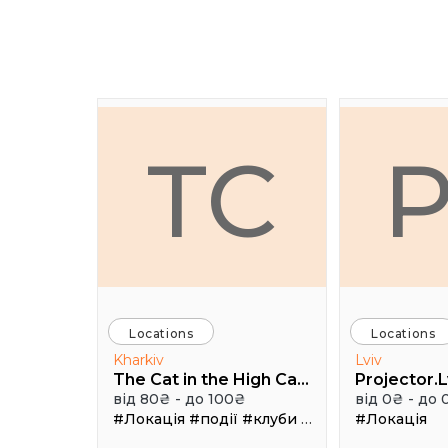
TC
Locations
Locations
Kharkiv
Lviv
The Cat in the High Castle
Projector.L
від 80₴ - до 100₴
від 0₴ - до 
#Локація
#події
#клуби
#Зал
#Локація