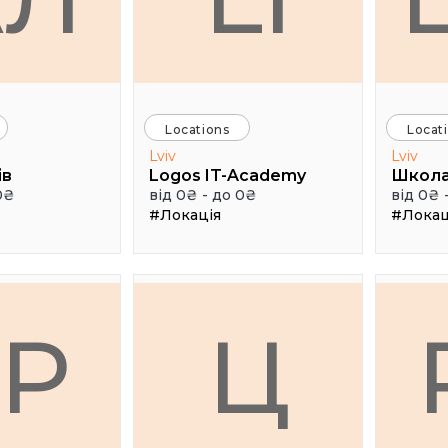
Locations
Locat
Lviv
Lviv
ів
Logos IT-Academy
Школа
0₴
від 0₴ - до 0₴
від 0₴ 
#Локація
#Локац
ГР
Ц