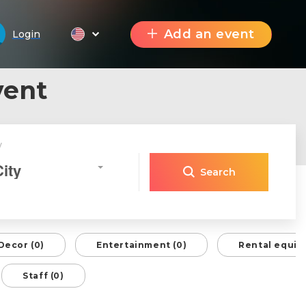
Add an event
Login
vent
y
City
Search
Decor (0)
Entertainment (0)
Rental equip
Staff (0)