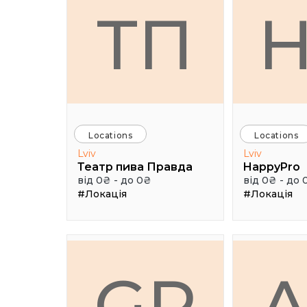
ТП
Locations
Locations
Lviv
Lviv
Театр пива Правда
HappyPro
від 0₴ - до 0₴
від 0₴ - до 
#Локація
#Локація
GR