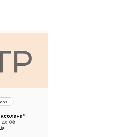
ТР
ions
оксолана"
- до 0₴
ія