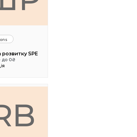
ions
 розвитку SPE
- до 0₴
ія
RB