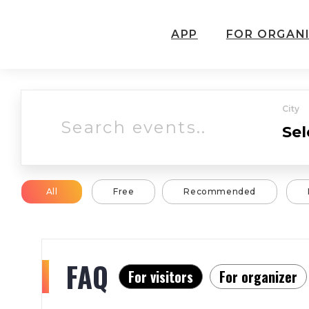
APP
FOR ORGAN
City
All
Free
Recommended
FAQ
For visitors
For organizer