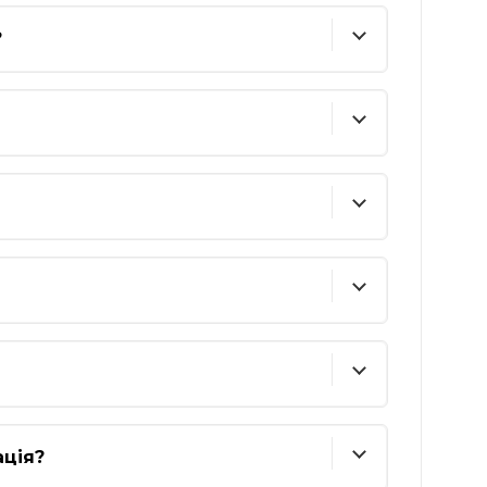
?
ація?