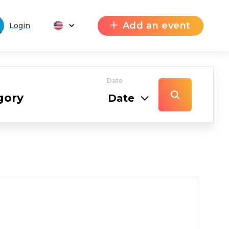
Add an event
Login
Date
Date