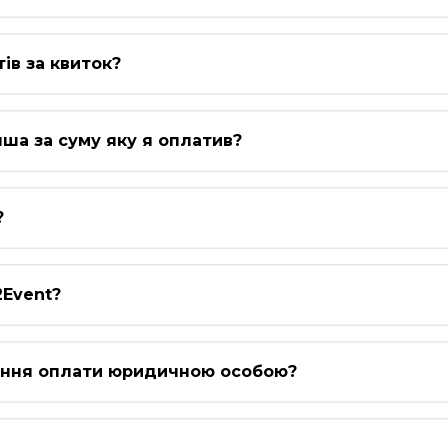
ів за квиток?
ша за суму яку я оплатив?
?
2Event?
ення оплати юридичною особою?