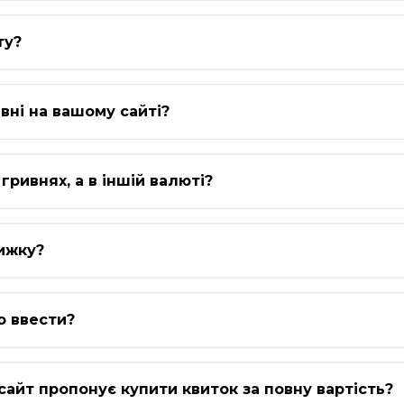
ту?
вні на вашому сайті?
гривнях, а в іншій валюті?
ижку?
о ввести?
сайт пропонує купити квиток за повну вартість?